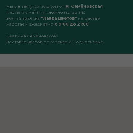
Мы в 8 минутах пешком от
м. Семёновская
Нас легко найти и сложно потерять:
жёлтая вывеска
"Лавка цветов"
на фасаде
Работаем ежедневно
с 9:00 до 21:00
Цветы на Семёновской:
Доставка цветов по Москве и Подмосковью