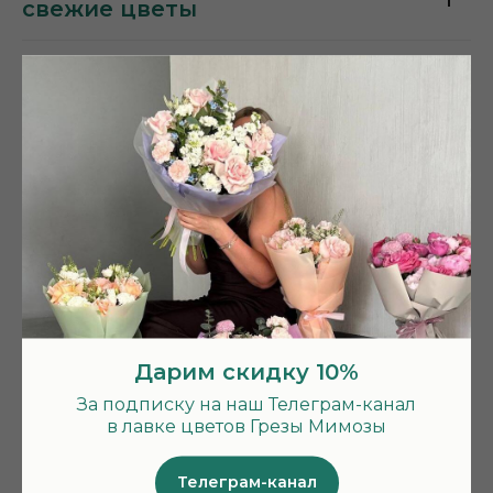
свежие цветы
Все ли букеты в наличии?
А букет точно будет как на
фото?
А если я хочу другой букет?
Что насчёт доставки?
А карты принимаете?
Дарим скидку 10%
За подписку на наш Телеграм-канал
Бонусная программа
в лавке цветов Грезы Мимозы
Телеграм-канал