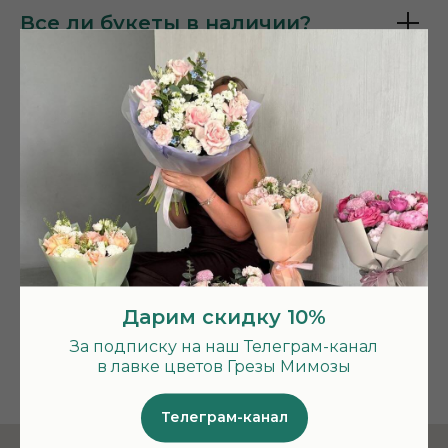
Все ли букеты в наличии?
А букет точно будет как на
фото?
А если я хочу другой букет?
Что насчёт доставки?
А карты принимаете?
Дарим скидку 10%
Бонусная программа
За подписку на наш Телеграм-канал
в лавке цветов Грезы Мимозы
Телеграм-канал