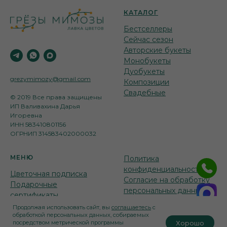
КАТАЛОГ
Бестселлеры
Сейчас сезон
Авторские букеты
Монобукеты
Дуобукеты
grezymimozy@gmail.com
Композиции
Свадебные
© 2019 Все права защищены
ИП Валивахина Дарья
Игоревна
ИНН 583410801156
ОГРНИП 314583402000032
МЕНЮ
Политика
конфиденциальност
и
Цветочная подписка
Согласие на обработку
Подарочные
персональных данных
сертификаты
Отзывы о нас
Продолжая использовать сайт, вы
соглашаетесь
с
обработкой персональных данных, собираемых
Хорошо
посредством метрической программы