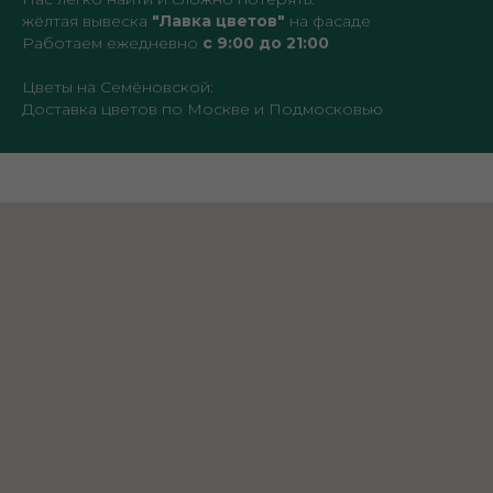
жёлтая вывеска
"Лавка цветов"
на фасаде
Работаем ежедневно
с 9:00 до 21:00
Цветы на Семёновской:
Доставка цветов по Москве и Подмосковью