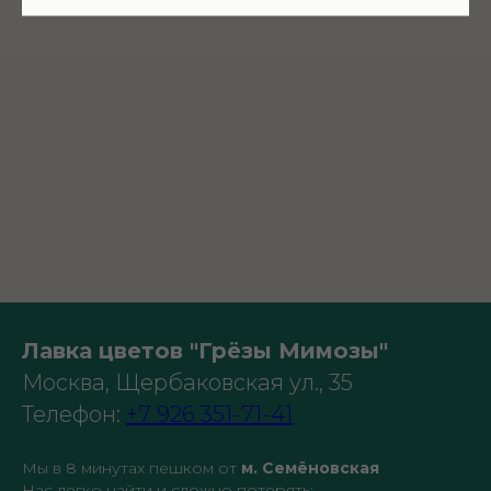
Лавка цветов "Грёзы Мимозы"
Москва, Щербаковская ул., 35
Телефон:
+7 926 351-71-41
Мы в 8 минутах пешком от
м. Семёновская
Нас легко найти и сложно потерять: