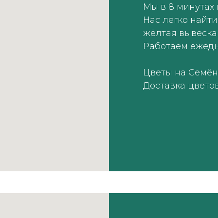
Мы в 8 минутах
Нас легко найти
жёлтая вывеск
Работаем ежед
Цветы на Семён
Доставка цвето