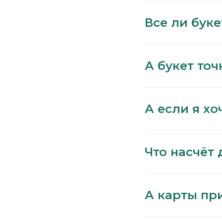
Все ли бук
А букет точ
А если я хо
Что насчёт 
А карты пр