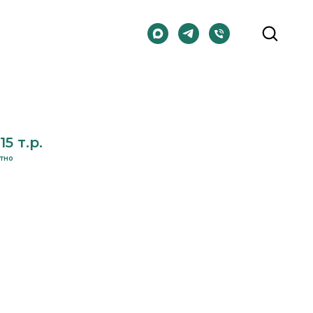
5 т.р.
атно