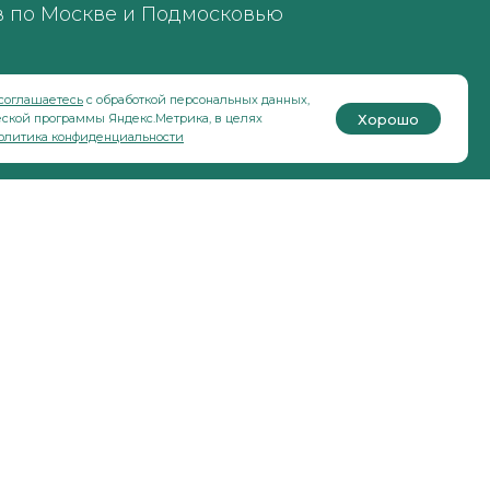
в по Москве и Подмосковью
соглашаетесь
с обработкой персональных данных,
Хорошо
ской программы Яндекс.Метрика, в целях
олитика конфиденциальности
Политика конфиденциальност
и
Согласие на обработку
персональных данных