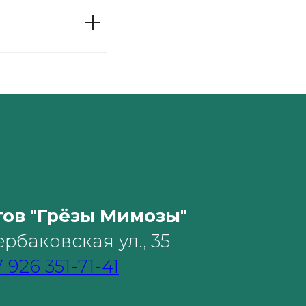
тов "Грёзы Мимозы"
рбаковская ул., 35
 926 351-71-41