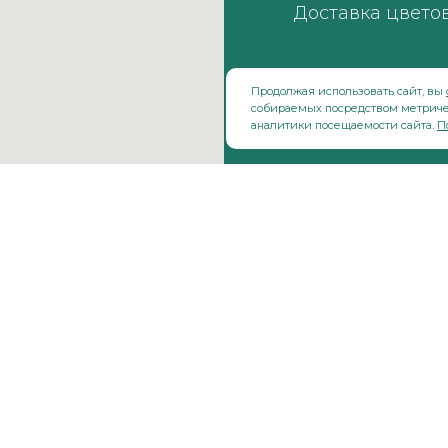
Доставка цвето
Продолжая использовать сайт, вы
собираемых посредством метриче
аналитики посещаемости сайта.
П
ЛОГ
МЕНЮ
ллеры
Цветочная подписка
 сезон
Подарочные сертификаты
кие букеты
Отзывы о нас
кеты
еты
иции
ные