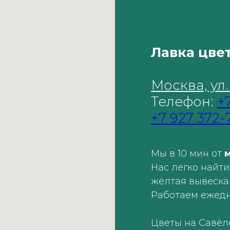
Лавка цве
Москва, ул
Телефон:
+
+7 927 372-
Мы в 10 мин от
м
Нас легко найти
жёлтая вывеск
Работаем ежед
Цветы на Савёл