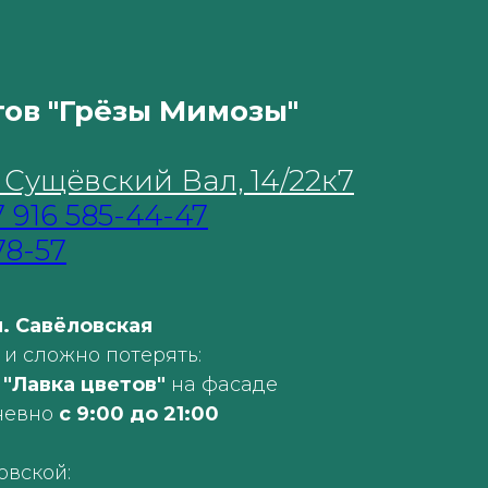
тов "Грёзы Мимозы"
. Сущёвский Вал, 14/22к7
7 916 585-44-47
78-57
. Савёловская
 и сложно потерять:
а
"Лавка цветов"
на фасаде
невно
с 9:00 до 21:00
овской: