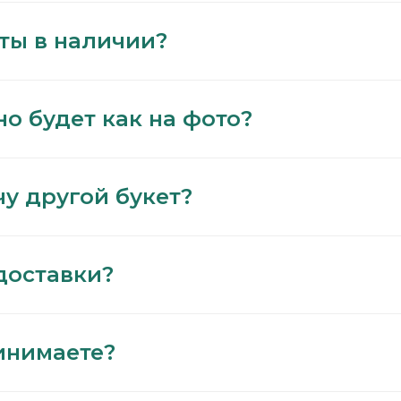
еты в наличии?
но будет как на фото?
чу другой букет?
доставки?
инимаете?