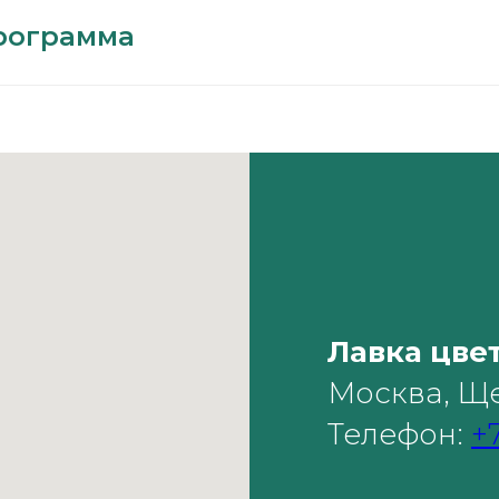
рограмма
Лавка цве
Москва, Ще
Телефон:
+7