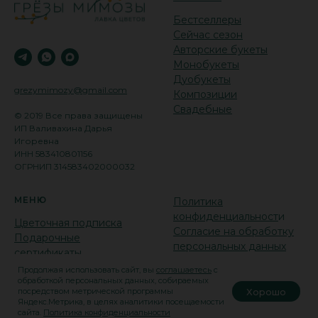
Бестселлеры
Сейчас сезон
Авторские букеты
Монобукеты
Дуобукеты
grezymimozy@gmail.com
Композиции
Свадебные
© 2019 Все права защищены
ИП Валивахина Дарья
Игоревна
ИНН 583410801156
ОГРНИП 314583402000032
МЕНЮ
Политика
конфиденциальност
и
Цветочная подписка
Согласие на обработку
Подарочные
персональных данных
сертификаты
Отзывы о нас
Продолжая использовать сайт, вы
соглашаетесь
с
обработкой персональных данных, собираемых
Хорошо
посредством метрической программы
Яндекс.Метрика, в целях аналитики посещаемости
сайта.
Политика конфиденциальности