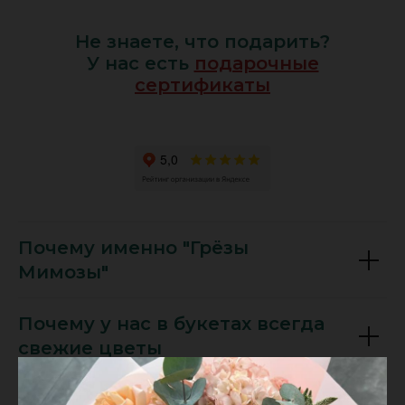
Не знаете, что подарить?
У нас есть
подарочные
сертификаты
Почему именно "Грёзы
Мимозы"
Почему у нас в букетах всегда
свежие цветы
Все ли букеты в наличии?