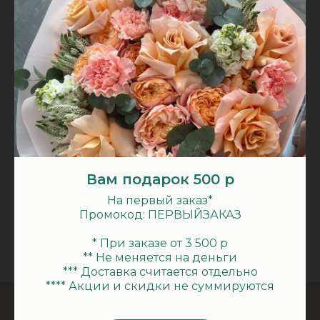
А букет точно будет как на
фото?
А если я хочу другой букет?
Что насчёт доставки?
А карты принимаете?
Вам подарок 500 р
Дарим скидку 10%
На первый заказ*
Промокод: ПЕРВЫЙЗАКАЗ
За подписку на наш Телеграм-канал
Бонусная программа
в лавке цветов Грезы Мимозы
* При заказе от 3 500 р
Промокод: СЛАСТИМОРДАСТИ
** Не меняется на деньги
*** Доставка считается отдельно
*Акции и скидки не суммируются
**** Акции и скидки не суммируются
Телеграм-канал