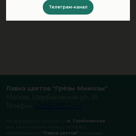
Телеграм-канал
Лавка цветов "Грёзы Мимозы"
Москва, Щербаковская ул., 35
Телефон:
+7 926 351-71-41
Мы в 8 минутах пешком от
м. Семёновская
Нас легко найти и сложно потерять:
жёлтая вывеска
"Лавка цветов"
на фасаде