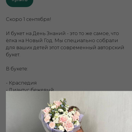
Скоро 1 сентября!
И букет на День Знаний - это то же самое, что
ёлка на Новый Год. Мы специально собрали
для ваших детей этот современный авторский
букет.
В букете:
- Краспедия
- Диантус бежевый
- Каллистефус
- Нутан
- Роза кустовая Салинеро
- Роза Эспания
- Ледерварен