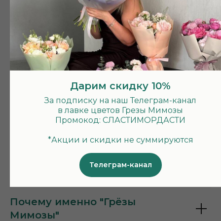
- Питтоспорум
В каталоге представлены букеты на все сезоны, но
наличие цветов зависит от сезонности
определенного цветка на момент заказа. Если вы
заказываете букет день в день, то возможна замена
состава
Дарим скидку 10%
Не знаете, что подарить?
У нас есть
подарочные
За подписку на наш Телеграм-канал
в лавке цветов Грезы Мимозы
сертификаты
Промокод: СЛАСТИМОРДАСТИ
*Акции и скидки не суммируются
Телеграм-канал
Почему именно "Грёзы
Мимозы"