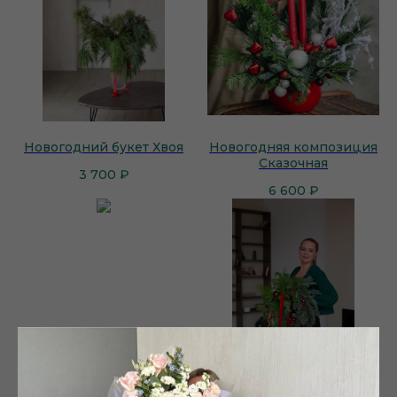
Новогодний букет Хвоя
Новогодняя композиция
Сказочная
3 700
₽
6 600
₽